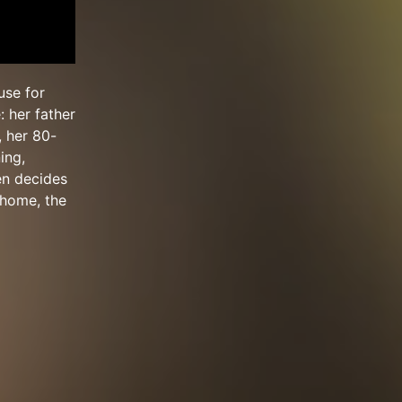
use for
: her father
, her 80-
ing,
en decides
 home, the