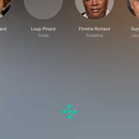
hard
Loup Pinard
Firmine Richard
Guy
Emile
Roseline
Jea