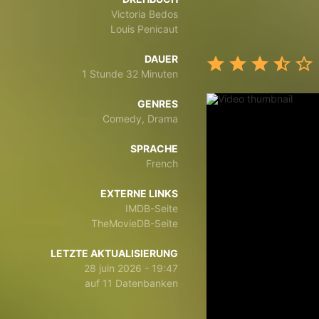
Victoria Bedos
Louis Penicaut
DAUER
1 Stunde 32 Minuten
GENRES
Comedy, Drama
SPRACHE
French
EXTERNE LINKS
IMDB-Seite
TheMovieDB-Seite
LETZTE AKTUALISIERUNG
28 juin 2026 - 19:47
auf 11 Datenbanken