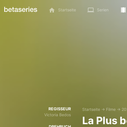
Startseite
Serien
REGISSEUR
Startseite
→
Filme
→
20
Victoria Bedos
La Plus b
DREHBUCH