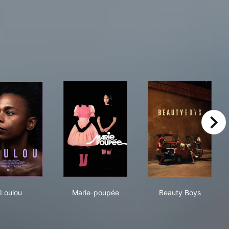
right
ermädchen
Loulou
Marie-poupée
Beauty Boys
Loulou
Marie-poupée
Beauty Boys