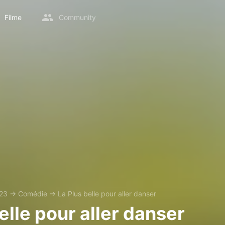
Filme
Community
23
→
Comédie
→
La Plus belle pour aller danser
elle pour aller danser