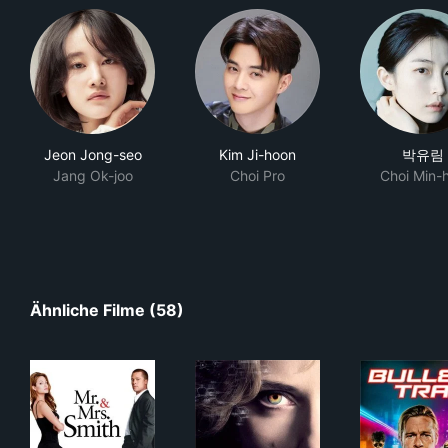
Jeon Jong-seo
Kim Ji-hoon
박유림
Jang Ok-joo
Choi Pro
Choi Min-
Ähnliche Filme (58)