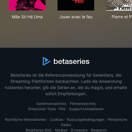
Mãe Só Há Uma
Jouer avec le feu
Pier
Mãe Só Há Uma
Jouer avec le feu
Pierre et P
BetaSeries ist die Referenzanwendung für Serienfans, die
Streaming-Plattformen beobachten. Lade die Anwendung
kostenlos herunter, gib die Serien an, die du magst, und erhalte
sofort Empfehlungen.
Serienverzeichnis
·
Filmverzeichnis
Entwickler-Tools
·
FAQ
·
Support kontaktieren
Rechtliche Informationen
·
Cookies
·
Nutzungsbedingungen
·
Persönliche
Daten
BetaSeries SAS
·
Medias
·
Screeners
·
Research