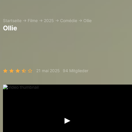
Startseite
→
Filme
→
2025
→
Comédie
→
Ollie
Ollie
21 mai 2025
94 Mitglieder