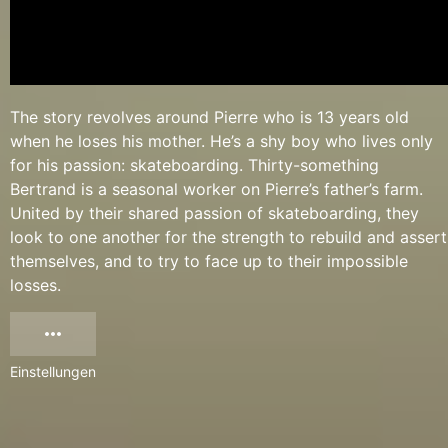
The story revolves around Pierre who is 13 years old
when he loses his mother. He’s a shy boy who lives only
for his passion: skateboarding. Thirty-something
Bertrand is a seasonal worker on Pierre’s father’s farm.
United by their shared passion of skateboarding, they
look to one another for the strength to rebuild and assert
themselves, and to try to face up to their impossible
losses.
Einstellungen