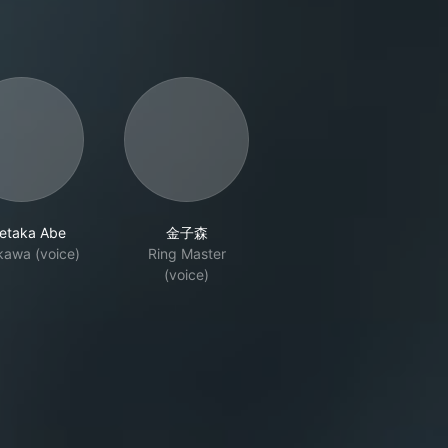
etaka Abe
金子森
kawa (voice)
Ring Master
(voice)