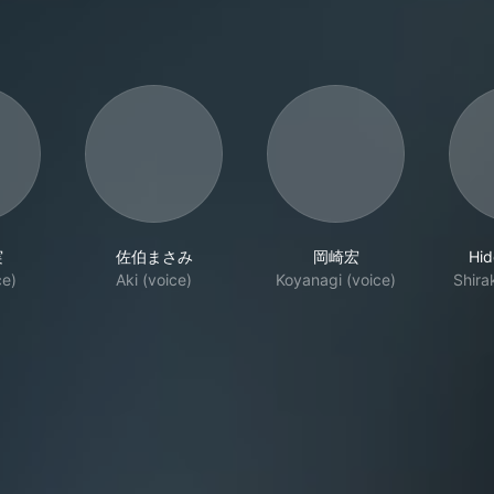
実
佐伯まさみ
岡崎宏
Hid
ce)
Aki (voice)
Koyanagi (voice)
Shira