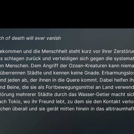
ch of death will ever vanish
ekommen und die Menschheit steht kurz vor ihrer Zerstöru
 schlagen zurück und verteidigen sich gegen die systema
en Menschen. Dem Angriff der Ozean-Kreaturen kann niem
 überrennen Städte und kennen keine Gnade. Erbarmungslo
 und jeden ab, der ihnen in die Quere kommt. Dabei helfen i
d Beine, die sie als Fortbewegungsmittel an Land verwend
törung mehrerer Städte durch das Wasser-Getier macht sic
ch Tokio, wo ihr Freund lebt, zu dem sie den Kontakt verlo
hen überall und sie gerät mitten hinein in das albtraumhaf