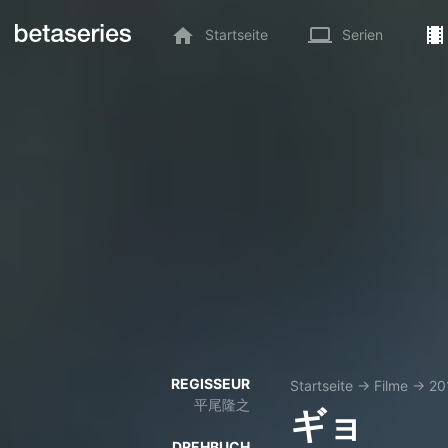
Startseite
Serien
REGISSEUR
Startseite
→
Filme
→
20
平尾隆之
ギョ
DREHBUCH