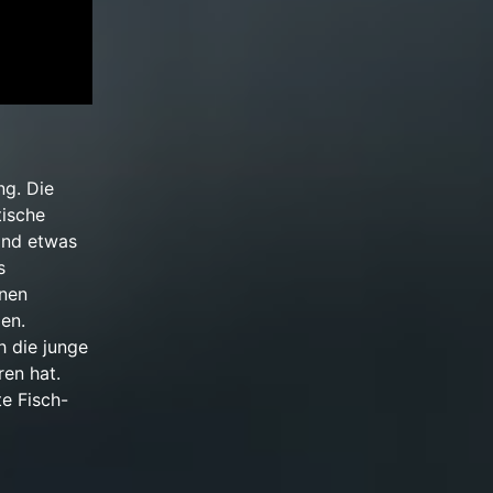
ng. Die
tische
and etwas
s
hnen
en.
h die junge
ren hat.
te Fisch-