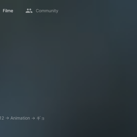
Filme
Community
12
→
Animation
→
ギョ