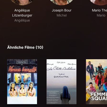
Angélique
Joseph Bour
Mario The
Litzenburger
Michel
Mario
Angélique
Ähnliche Filme (10)
Vénus beauté (institut)
La chatte andalouse
Les