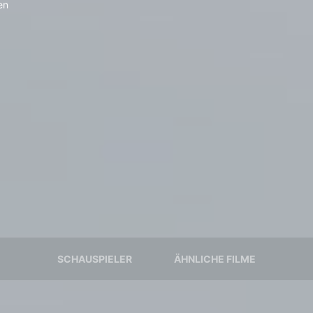
en
SCHAUSPIELER
ÄHNLICHE FILME