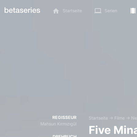
Startseite
Serien
REGISSEUR
Startseite
→
Filme
→
Net
Mahsun Kırmızıgül
Five Min
DREHBUCH