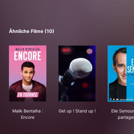
Ähnliche Filme (10)
Malik Bentalha : Encore
Get up ! Stand up !
Eli
Malik Bentalha :
Get up ! Stand up !
Elie Semoun
Encore
partage