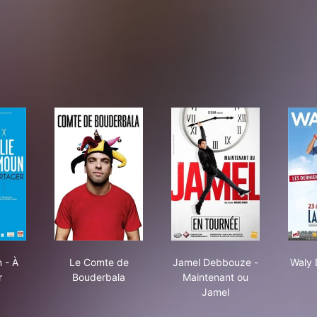
e Semoun - À partager
Le Comte de Bouderbala
Jamel Debbouze - Ma
 - À
Le Comte de
Jamel Debbouze -
Waly 
r
Bouderbala
Maintenant ou
Jamel