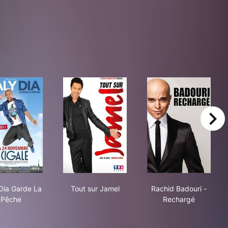
right
intenant ou Jamel
Waly Dia Garde La Pêche
Tout sur Jamel
Rachid Badour
Dia Garde La
Tout sur Jamel
Rachid Badouri -
Pêche
Rechargé