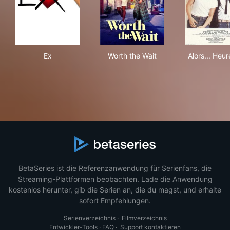
Ex
Worth the Wait
Alor
Ex
Worth the Wait
Alors... Heur
BetaSeries ist die Referenzanwendung für Serienfans, die
Streaming-Plattformen beobachten. Lade die Anwendung
kostenlos herunter, gib die Serien an, die du magst, und erhalte
sofort Empfehlungen.
Serienverzeichnis
·
Filmverzeichnis
Entwickler-Tools
·
FAQ
·
Support kontaktieren