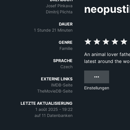
neopusti
Josef Pinkava
Dimitrij Plichta
DAUER
1 Stunde 21 Minuten
GENRE
Familie
An animal lover fat
SPRACHE
latest around the wor
Czech
EXTERNE LINKS
IMDB-Seite
Einstellungen
TheMovieDB-Seite
LETZTE AKTUALISIERUNG
1 août 2025 - 19:22
auf 11 Datenbanken