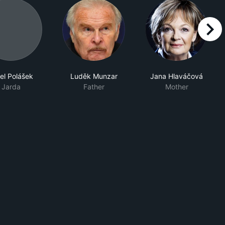
right
el Polášek
Luděk Munzar
Jana Hlaváčová
Jarda
Father
Mother