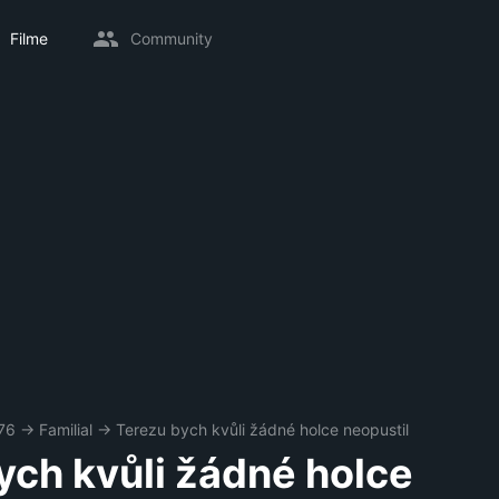
Filme
Community
76
→
Familial
→
Terezu bych kvůli žádné holce neopustil
ych kvůli žádné holce