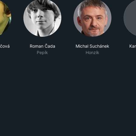
ičová
Roman Čada
Michal Suchánek
Kar
a
Pepík
Honzík