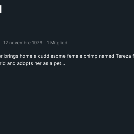
l
12 novembre 1976
1 Mitglied
her brings home a cuddlesome female chimp named Tereza 
ld and adopts her as a pet...