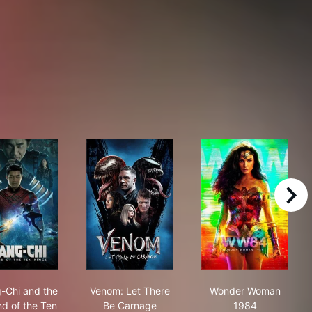
right
da Forever
Shang-Chi and the Legend of the Ten Rings
Venom: Let There Be Carnage
Wonder Woma
-Chi and the
Venom: Let There
Wonder Woman
d of the Ten
Be Carnage
1984