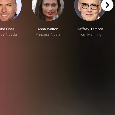
right
uke Goss
Anna Walton
Jeffrey Tambor
nce Nuada
Princess Nuala
Tom Manning