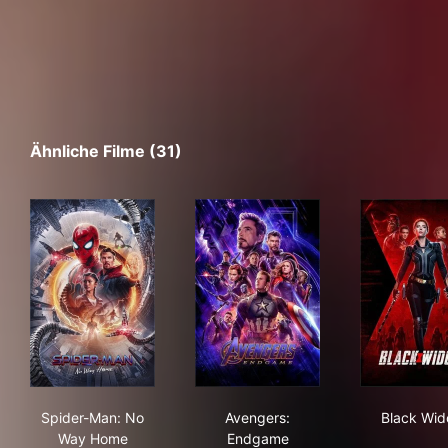
Ähnliche Filme (31)
Spider-Man: No Way Home
Avengers: Endgame
Bla
Spider-Man: No
Avengers:
Black Wi
Way Home
Endgame