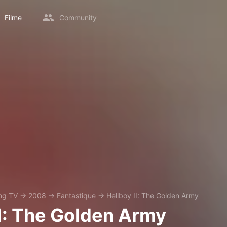
Filme
Community
ing TV
→
2008
→
Fantastique
→
Hellboy II: The Golden Army
II: The Golden Army