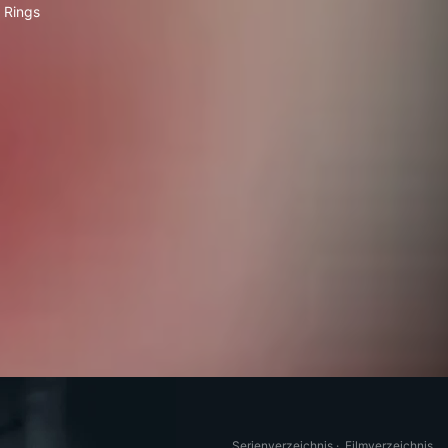
Rings
Serienverzeichnis
·
Filmverzeichnis