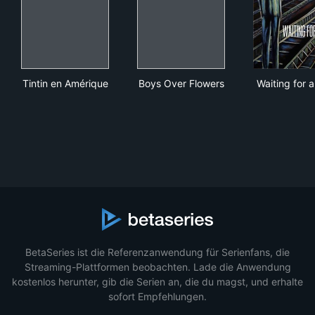
Tintin en Amérique
Boys Over Flowers
Wait
Tintin en Amérique
Boys Over Flowers
Waiting for a
BetaSeries ist die Referenzanwendung für Serienfans, die
Streaming-Plattformen beobachten. Lade die Anwendung
kostenlos herunter, gib die Serien an, die du magst, und erhalte
sofort Empfehlungen.