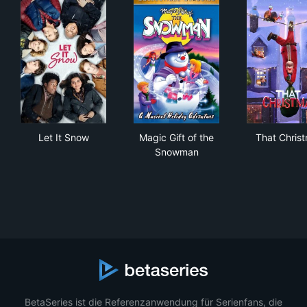
Let It Snow
Magic Gift of the Snowman
Tha
Let It Snow
Magic Gift of the
That Chris
Snowman
BetaSeries ist die Referenzanwendung für Serienfans, die