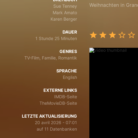
Weihnachten in Gran
Sue Tenney
Mark Amato
Karen Berger
DAUER
1 Stunde 25 Minuten
GENRES
TV-Film, Familie, Romantik
SPRACHE
English
EXTERNE LINKS
IMDB-Seite
TheMovieDB-Seite
LETZTE AKTUALISIERUNG
20 avril 2026 - 07:01
auf 11 Datenbanken