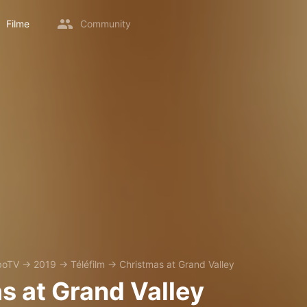
Filme
Community
boTV
→
2019
→
Téléfilm
→
Christmas at Grand Valley
s at Grand Valley