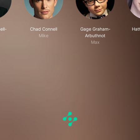
ell-
Chad Connell
Gage Graham-
Hat
Mike
Arbuthnot
Max