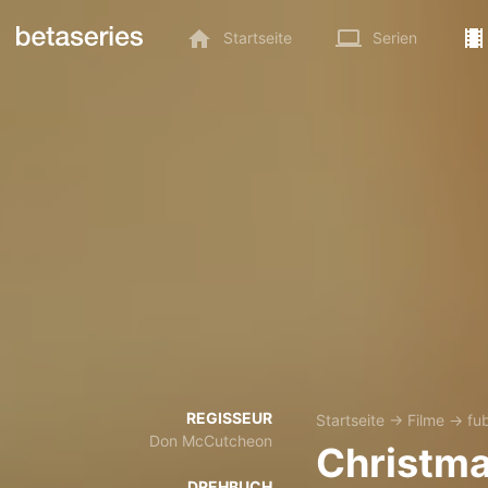
Startseite
Serien
REGISSEUR
Startseite
→
Filme
→
fu
Don McCutcheon
Christma
DREHBUCH