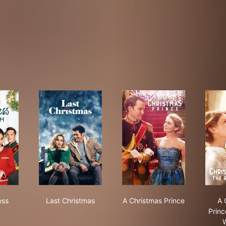
 Princess Switch
Last Christmas
A Christmas Prince
ess
Last Christmas
A Christmas Prince
A 
Princ