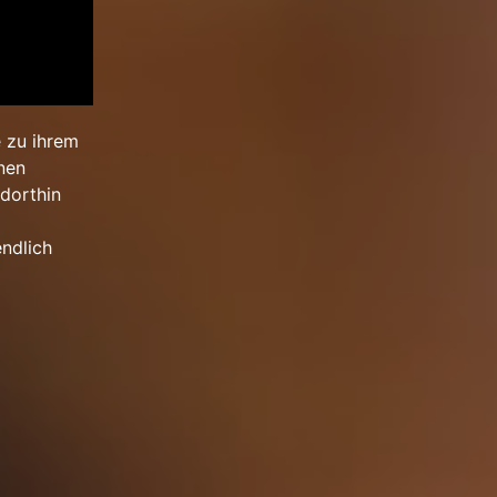
e zu ihrem
inen
 dorthin
endlich