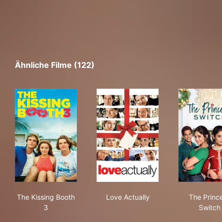
Ähnliche Filme (122)
The Kissing Booth 3
Love Actually
The
The Kissing Booth
Love Actually
The Princ
3
Switch