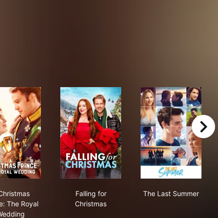
right
A Christmas Prince: The Royal Wedding
Falling for Christmas
The Last Sum
Christmas
Falling for
The Last Summer
e: The Royal
Christmas
Wedding