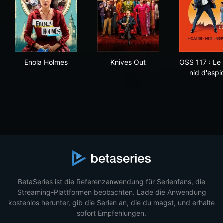
Enola Holmes
Knives Out
OSS 
Enola Holmes
Knives Out
OSS 117 : Le 
nid d'espi
BetaSeries ist die Referenzanwendung für Serienfans, die
Streaming-Plattformen beobachten. Lade die Anwendung
kostenlos herunter, gib die Serien an, die du magst, und erhalte
sofort Empfehlungen.