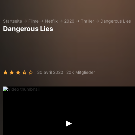
Startseite
→
Filme
→
Netflix
→
2020
→
Thriller
→
Dangerous Lies
Dangerous Lies
30 avril 2020
20K Mitglieder