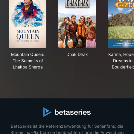
Mountain Queen: The Summits of Lhakpa Sherpa
Dhak Dhak
Kar
Mountain Queen:
Dhak Dhak
Karma, Hope
The Summits of
Dreams in 
Lhakpa Sherpa
Boulderfie
BetaSeries ist die Referenzanwendung für Serienfans, die
Streaming-Plattformen beobachten. Lade die Anwendung