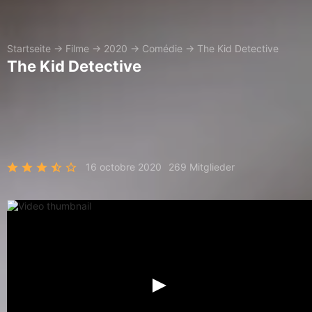
Startseite
→
Filme
→
2020
→
Comédie
→
The Kid Detective
The Kid Detective
16 octobre 2020
269 Mitglieder