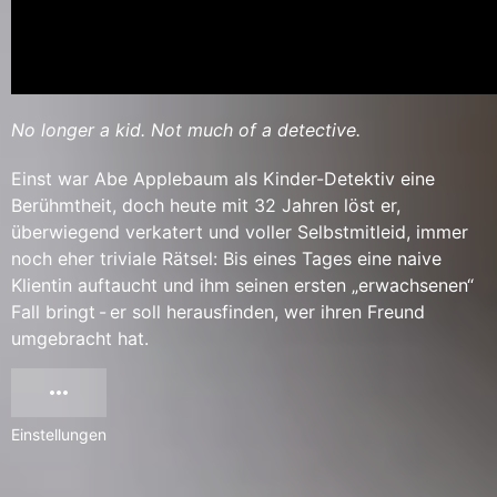
No longer a kid. Not much of a detective.
Einst war Abe Applebaum als Kinder-Detektiv eine
Berühmtheit, doch heute mit 32 Jahren löst er,
überwiegend verkatert und voller Selbstmitleid, immer
noch eher triviale Rätsel: Bis eines Tages eine naive
Klientin auftaucht und ihm seinen ersten „erwachsenen“
Fall bringt - er soll herausfinden, wer ihren Freund
umgebracht hat.
Einstellungen