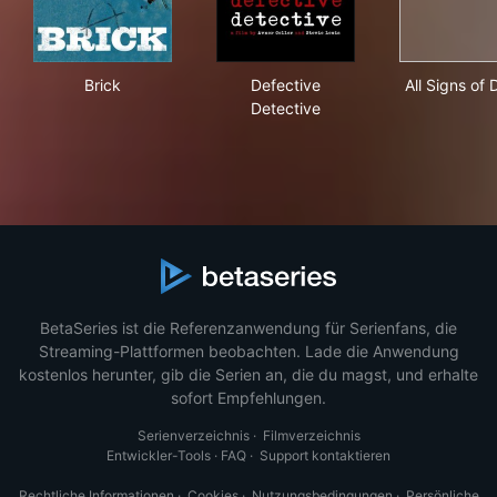
Brick
Defective Detective
All 
Brick
Defective
All Signs of
Detective
BetaSeries ist die Referenzanwendung für Serienfans, die
Streaming-Plattformen beobachten. Lade die Anwendung
kostenlos herunter, gib die Serien an, die du magst, und erhalte
sofort Empfehlungen.
Serienverzeichnis
·
Filmverzeichnis
Entwickler-Tools
·
FAQ
·
Support kontaktieren
Rechtliche Informationen
·
Cookies
·
Nutzungsbedingungen
·
Persönliche