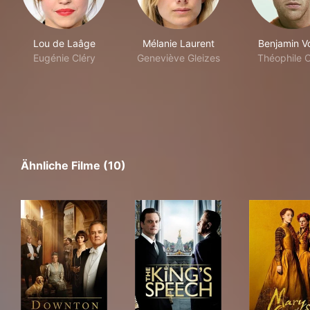
Lou de Laâge
Mélanie Laurent
Benjamin Vo
Eugénie Cléry
Geneviève Gleizes
Théophile C
Ähnliche Filme (10)