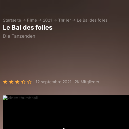
Startseite
→
Filme
→
2021
→
Thriller
→
Le Bal des folles
Le Bal des folles
Die Tanzenden
12 septembre 2021
2K Mitglieder