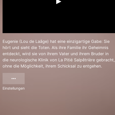
Eugenie (Lou de Laâge) hat eine einzigartige Gabe: Sie
hört und sieht die Toten. Als ihre Familie ihr Geheimnis
entdeckt, wird sie von ihrem Vater und ihrem Bruder in
die neurologische Klinik von La Pitié Salpêtrière gebracht,
ohne die Möglichkeit, ihrem Schicksal zu entgehen.
Einstellungen