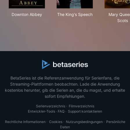
Downton Abbey
The King's Speech
Mar
Downton Abbey
The King's Speech
Mary Quee
Scots
BetaSeries ist die Referenzanwendung für Serienfans, die
Streaming-Plattformen beobachten. Lade die Anwendung
kostenlos herunter, gib die Serien an, die du magst, und erhalte
sofort Empfehlungen.
Serienverzeichnis
·
Filmverzeichnis
Entwickler-Tools
·
FAQ
·
Support kontaktieren
Rechtliche Informationen
·
Cookies
·
Nutzungsbedingungen
·
Persönliche
Daten