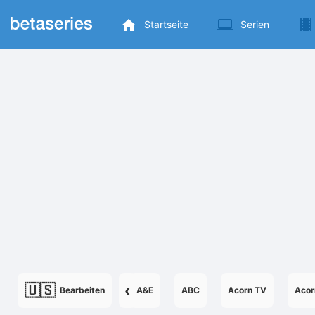
Startseite
Serien
🇺🇸
‹
Bearbeiten
A&E
ABC
Acorn TV
Acor