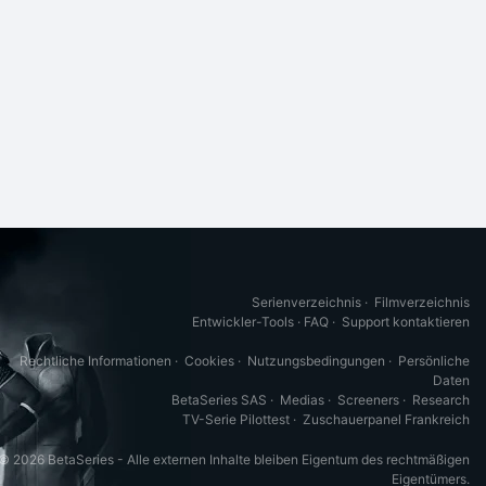
Serienverzeichnis
·
Filmverzeichnis
Entwickler-Tools
·
FAQ
·
Support kontaktieren
Rechtliche Informationen
·
Cookies
·
Nutzungsbedingungen
·
Persönliche
Daten
BetaSeries SAS
·
Medias
·
Screeners
·
Research
TV-Serie Pilottest
·
Zuschauerpanel Frankreich
© 2026 BetaSeries - Alle externen Inhalte bleiben Eigentum des rechtmäßigen
Eigentümers.