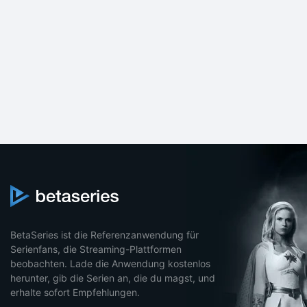
BetaSeries ist die Referenzanwendung für
Serienfans, die Streaming-Plattformen
beobachten. Lade die Anwendung kostenlos
herunter, gib die Serien an, die du magst, und
erhalte sofort Empfehlungen.