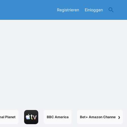
Registrieren
Einloggen
›
al Planet
BBC America
Bet+ Amazon Channel