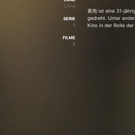
China
黄尧 ist eine 31-jähri
gedreht. Unter ande
SERIE
1
Kino in der Rolle d
FILME
5