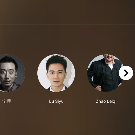
right
宁理
Lu Siyu
Zhao Leiqi