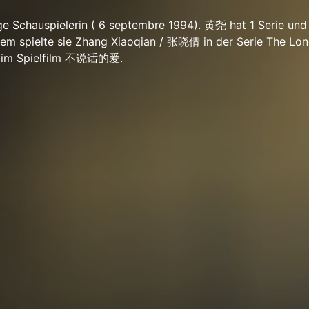
ge Schauspielerin ( 6 septembre 1994). 黄尧 hat 1 Serie und
rem spielte sie Zhang Xiaoqian / 张晓倩 in der Serie The Lon
er im Spielfilm 不说话的爱.