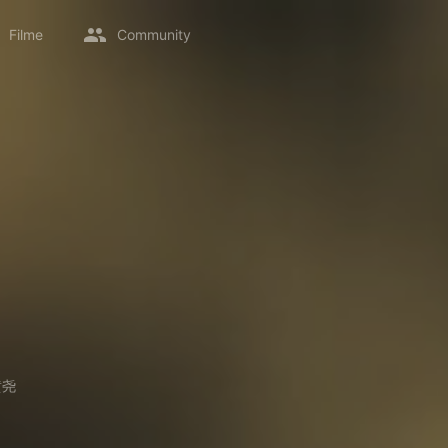
Filme
Community
黄尧