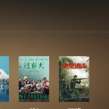
塔之光
过春天
絕地追擊