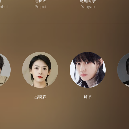
光
过春天
絕地追擊
nhui
Peipei
Yaoyao
呂曉霖
谭卓