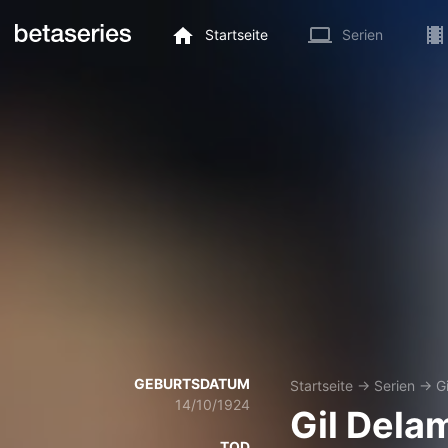
Startseite
Serien
GEBURTSDATUM
Startseite
→
Serien
→
G
14/10/1924
Gil Dela
TOD