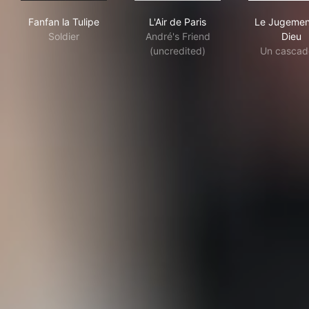
Fanfan la Tulipe
L'Air de Paris
Le 
Fanfan la Tulipe
L'Air de Paris
Le Jugemen
Soldier
André's Friend
Dieu
(uncredited)
Un cascad