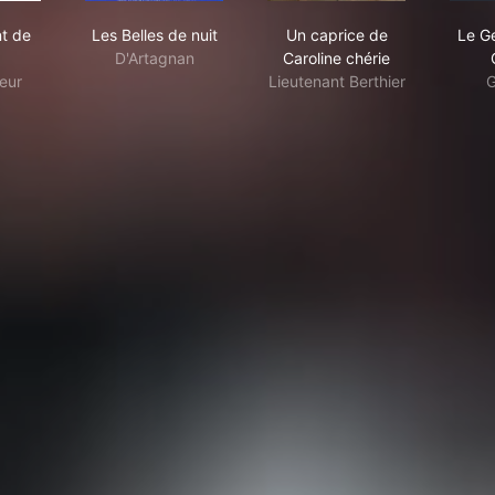
Jugement de Dieu
Les Belles de nuit
Un caprice de Carolin
t de
Les Belles de nuit
Un caprice de
Le G
D'Artagnan
Caroline chérie
eur
Lieutenant Berthier
G