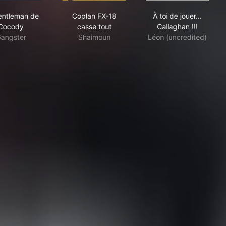
e chérie
Le Gentleman de Cocody
Coplan FX-18 casse tout
À toi de jouer..
entleman de
Coplan FX-18
À toi de jouer...
Cocody
casse tout
Callaghan !!!
angster
Shaimoun
Léon (uncredited)