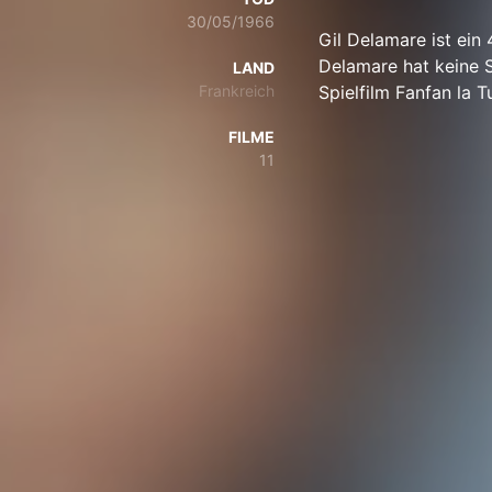
30/05/1966
Gil Delamare ist ein
Delamare hat keine S
LAND
Frankreich
Spielfilm Fanfan la Tu
FILME
11