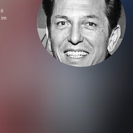
il
 im