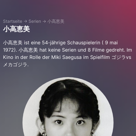
Startseite
→
Serien
→
小高恵美
小高恵美
小高恵美 ist eine 54-jährige Schauspielerin ( 9 mai
1972). 小高恵美 hat keine Serien und 8 Filme gedreht. Im
Kino in der Rolle der Miki Saegusa im Spielfilm ゴジラvs
メカゴジラ.