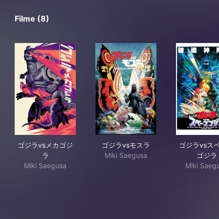
Filme (8)
ゴジラvsメカゴジラ
ゴジラvsモスラ
ゴジ
ゴジラvsメカゴジ
ゴジラvsモスラ
ゴジラvsス
ラ
Miki Saegusa
ゴジラ
Miki Saegusa
Miki Saeg