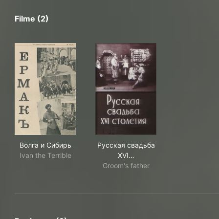
Filme (2)
Волга и Сибирь
Русская свадьба XVI столе
Волга и Сибирь
Русская свадьба
Ivan the Terrible
XVI…
Groom's father