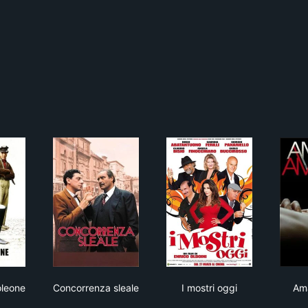
 Io e Napoleone
Concorrenza sleale
I mostri oggi
oleone
Concorrenza sleale
I mostri oggi
Am