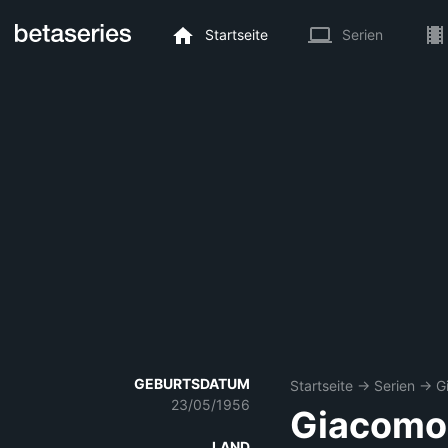
Startseite
Serien
GEBURTSDATUM
Startseite
→
Serien
→
G
23/05/1956
Giacomo 
LAND