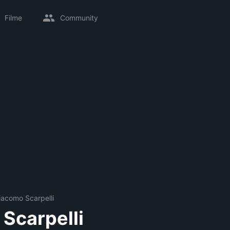
Filme
Community
iacomo Scarpelli
Scarpelli