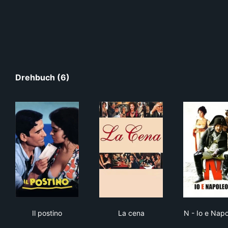
Drehbuch (6)
Il postino
La cena
N -
Il postino
La cena
N - Io e Nap