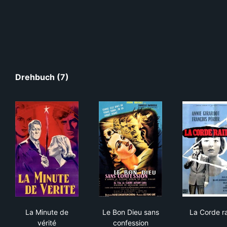
Drehbuch (7)
La Minute de vérité
Le Bon Dieu sans confession
La 
La Minute de
Le Bon Dieu sans
La Corde r
vérité
confession