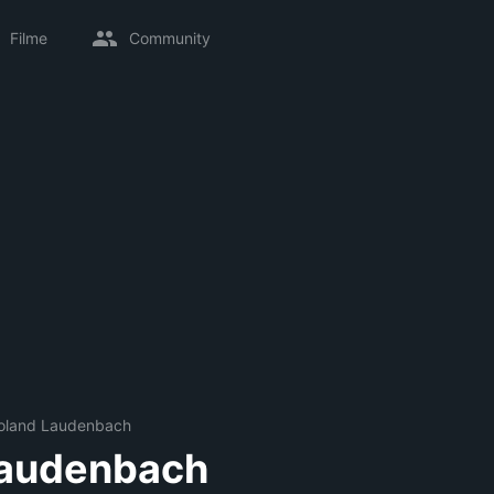
Filme
Community
oland Laudenbach
Laudenbach