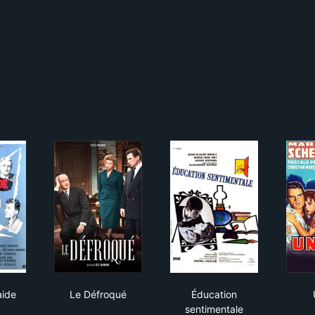
Corde raide
Le Défroqué
Éducation sentimenta
aide
Le Défroqué
Éducation
sentimentale