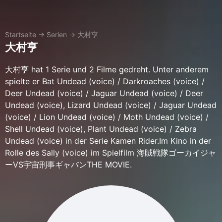
Startseite
→
Serien
→
大村亨
大村亨
大村亨 hat 1 Serie und 2 Filme gedreht. Unter anderem
spielte er Bat Undead (voice) / Darkroaches (voice) /
Deer Undead (voice) / Jaguar Undead (voice) / Deer
Undead (voice), Lizard Undead (voice) / Jaguar Undead
(voice) / Lion Undead (voice) / Moth Undead (voice) /
Shell Undead (voice), Plant Undead (voice) / Zebra
Undead (voice) in der Serie Kamen Rider.Im Kino in der
Rolle des Sally (voice) im Spielfilm 海賊戦隊ゴーカイジャ
ーVS宇宙刑事ギャバンTHE MOVIE.