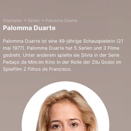
Startseite
→
Serien
→
Palomma Duarte
Palomma Duarte
Palomma Duarte ist eine 49-jährige Schauspielerin (21
mai 1977). Palomma Duarte hat 5 Serien und 3 Filme
gedreht. Unter anderem spielte sie Silvia in der Serie
Pedaço de Mim.Im Kino in der Rolle der Zilu Godoi im
Spielfilm 2 Filhos de Francisco.