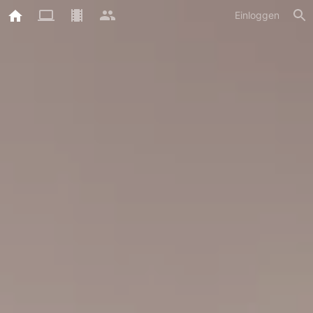
Einloggen