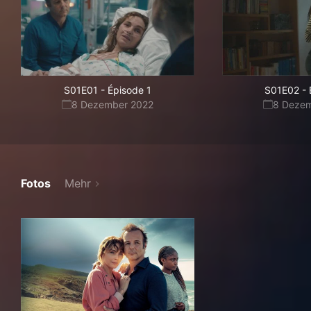
S01E01
-
Épisode 1
S01E02
-
8 Dezember 2022
8 Deze
Fotos
Mehr