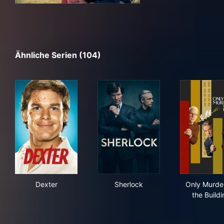
Ähnliche Serien (104)
Dexter
Sherlock
Only
Dexter
Sherlock
Only Murder
the Build