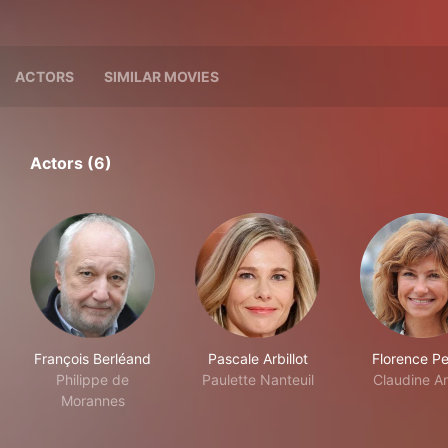
ACTORS
SIMILAR MOVIES
Actors (6)
François Berléand
Pascale Arbillot
Florence Pe
Philippe de
Paulette Nanteuil
Claudine A
Morannes