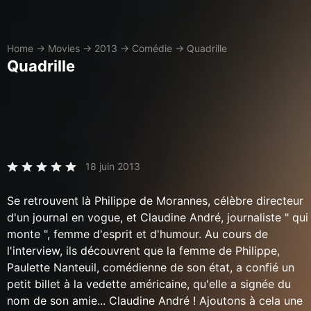
Home
→
Movies
→
2013
→
Comédie
→
Quadrille
Quadrille
18 juin 2013
Se retrouvent là Philippe de Morannes, célèbre directeur
d'un journal en vogue, et Claudine André, journaliste " qui
monte ", femme d'esprit et d'humour. Au cours de
l'interview, ils découvrent que la femme de Philippe,
Paulette Nanteuil, comédienne de son état, a confié un
petit billet à la vedette américaine, qu'elle a signée du
nom de son amie... Claudine André ! Ajoutons à cela une