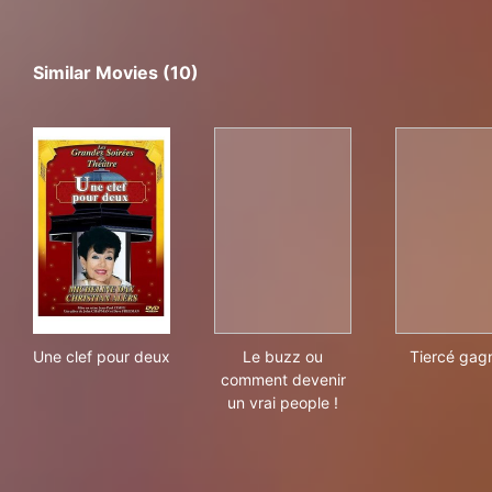
Similar Movies (10)
Une clef pour deux
Le buzz ou comment devenir 
Tie
Une clef pour deux
Le buzz ou
Tiercé gag
comment devenir
un vrai people !