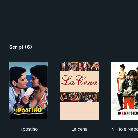
Script (6)
Il postino
La cena
N -
Il postino
La cena
N - Io e Nap