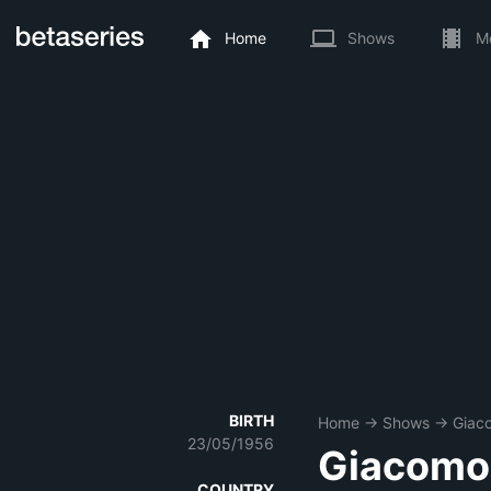
Home
Shows
M
BIRTH
Home
→
Shows
→
Giaco
23/05/1956
Giacomo 
COUNTRY