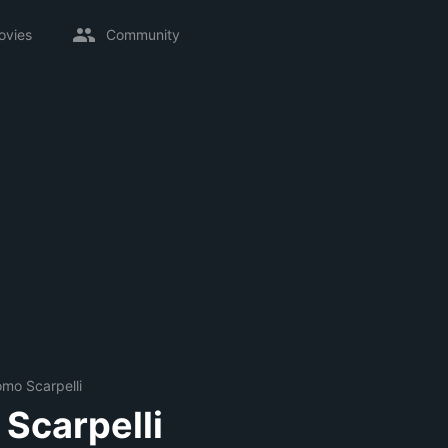
ovies
Community
mo Scarpelli
Scarpelli