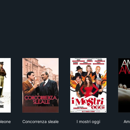
 Io e Napoleone
Concorrenza sleale
I mostri oggi
oleone
Concorrenza sleale
I mostri oggi
Am