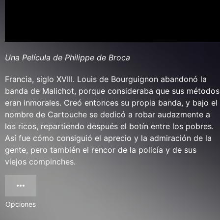
Una Película de Philippe de Broca
Francia, siglo XVIII. Louis de Bourguignon abandonó la
banda de Malichot, porque consideraba que sus métodos
eran inmorales. Creó entonces su propia banda, y bajo el
nombre de Cartouche se dedicó a robar audazmente a
los ricos, repartiendo después el botín entre los pobres.
Así fue cómo consiguió el aprecio y la admiración de la
gente, pero también el rencor de la policía y de sus
viejos compinches.
Opciones