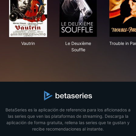
Vautrin
Le Deuxième Souffle
Trou
Vautrin
Le Deuxième
Trouble in Pa
Souffle
BetaSeries es la aplicación de referencia para los aficionados a
las series que ven las plataformas de streaming. Descarga la
aplicación de forma gratuita, rellena las series que te gustan y
recibe recomendaciones al instante.