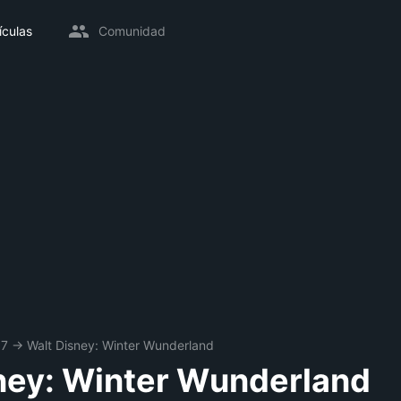
ículas
Comunidad
07
→
Walt Disney: Winter Wunderland
ney: Winter Wunderland