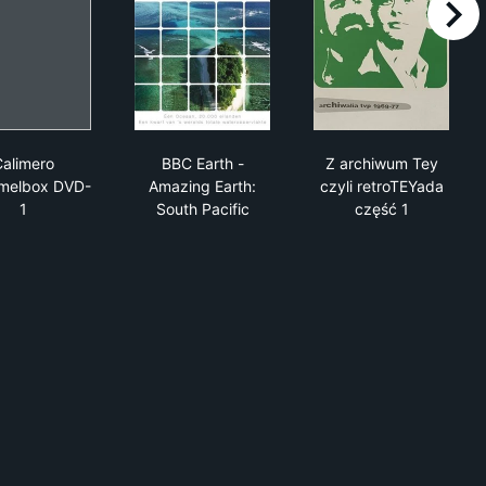
right
x DVD-3
Calimero verzamelbox DVD-1
BBC Earth - Amazing Earth: South Pacifi
Z archiwum Tey
Calimero
BBC Earth -
Z archiwum Tey
melbox DVD-
Amazing Earth:
czyli retroTEYada
1
South Pacific
część 1