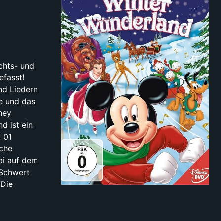
chts- und
efasst!
nd Liedern
e und das
ney
d ist ein
 01
iche
bi auf dem
 Schwert
(Die