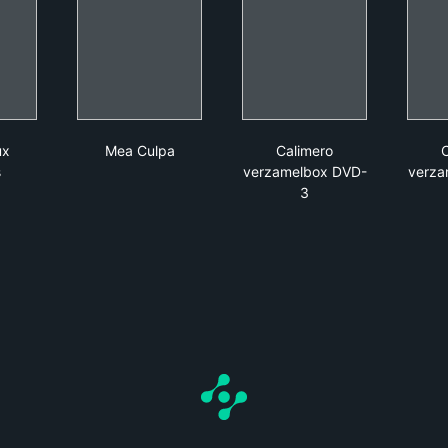
re deux mondes
Mea Culpa
Calimero verzamelbo
ux
Mea Culpa
Calimero
s
verzamelbox DVD-
verza
3