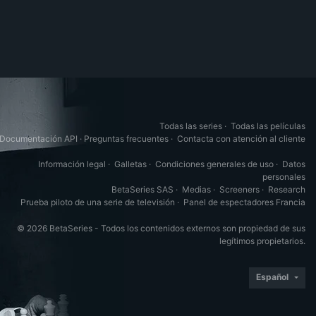
Todas las series
·
Todas las películas
Documentación API
·
Preguntas frecuentes
·
Contacta con atención al cliente
Información legal
·
Galletas
·
Condiciones generales de uso
·
Datos
personales
BetaSeries SAS
·
Medias
·
Screeners
·
Research
Prueba piloto de una serie de televisión
·
Panel de espectadores Francia
© 2026 BetaSeries - Todos los contenidos externos son propiedad de sus
legítimos propietarios.
Español