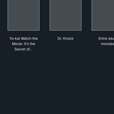
Yo-kai Watch the Movie: It's the Secret of Birth, Meow!
Dr. Knock
Ent
Yo-kai Watch the
Dr. Knock
Entre de
Movie: It's the
monde
Secret of…