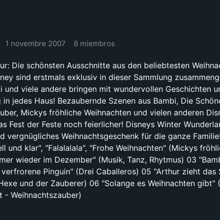
1 novembre 2007
8 miembros
ur: Die schönsten Ausschnitte aus den beliebtesten Weihna
sney sind erstmals exklusiv in dieser Sammlung zusammeng
i und viele andere bringen mit wundervollen Geschichten u
in jedes Haus! Bezaubernde Szenen aus Bambi, Die Schön
uber, Mickys fröhliche Weihnachten und vielen anderen Dis
s Fest der Feste noch feierlicher! Disneys Winter Wunderlan
 vergnügliches Weihnachtsgeschenk für die ganze Familie!
ll und klar", "Falalalala", "Frohe Weihnachten" (Mickys fröhl
mer wieder im Dezember" (Musik, Tanz, Rhytmus) 03 "Bam
 verfrorene Pinguin" (Drei Caballeros) 05 "Arthur zieht das
Hexe und der Zauberer) 06 "Solange es Weihnachten gibt" 
t - Weihnachtszauber)