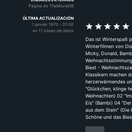
Página de TheMovieDB
ÚLTIMA ACTUALIZACIÓN
1 janvier 1970 - 01:00
en 11 bases de datos
Das ist Winterspaß p
Winterfilmen von Di
Micky, Donald, Bamb
Weihnachtsstimmung 
Biest - Weihnachtsza
Klassikern machen da
herzerwärmendes und
"Glückchen, klinge he
Weihnachten) 02 "Im
Eis" (Bambi) 04 "Der
aus dem Stein" (Die 
Schöne und das Bies