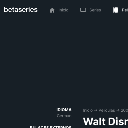
Inicio
Series
Pel
IDIOMA
Inicio
→
Películas
→
20
German
Walt Dis
ENLACES EXTERNOS