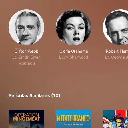
Clifton Webb
Gloria Grahame
Robert Fle
Lt. Cmdr. Ewen
Lucy Sherwood
Lt. George 
Montagu
Películas Similares (10)