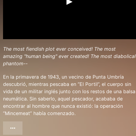
The most fiendish plot ever conceived! The most
amazing "human being" ever created! The most diabolical
phantom--
En la primavera de 1943, un vecino de Punta Umbría
descubrió, mientras pescaba en ”El Portil”, el cuerpo sin
vida de un militar inglés junto con los restos de una balsa
neumática. Sin saberlo, aquel pescador, acababa de
encontrar al hombre que nunca existió: la operación
”Mincemeat” había comenzado.