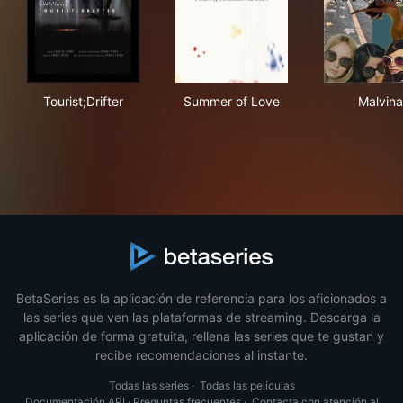
Tourist;Drifter
Summer of Love
Mal
Tourist;Drifter
Summer of Love
Malvina
BetaSeries es la aplicación de referencia para los aficionados a
las series que ven las plataformas de streaming. Descarga la
aplicación de forma gratuita, rellena las series que te gustan y
recibe recomendaciones al instante.
Todas las series
·
Todas las películas
Documentación API
·
Preguntas frecuentes
·
Contacta con atención al