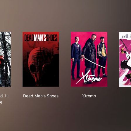
The Sword 1 -The Strike
Dead Man's Shoes
Xtremo
d 1 -
Dead Man's Shoes
Xtremo
ke