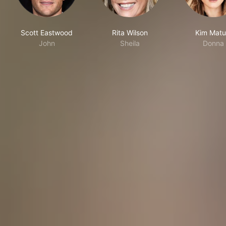
Scott Eastwood
Rita Wilson
Kim Matu
John
Sheila
Donna