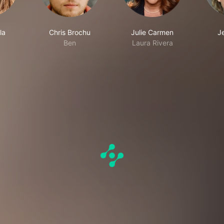
la
Chris Brochu
Julie Carmen
J
Ben
Laura Rivera