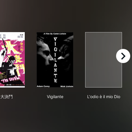
right
大決鬥
Vigilante
L'odio è il mio 
大決鬥
Vigilante
L'odio è il mio Dio