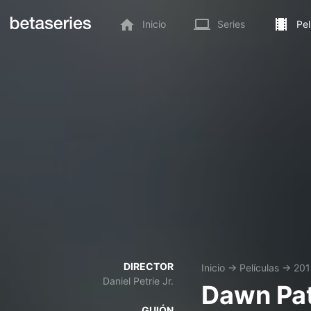
Inicio
Series
Pel
DIRECTOR
Inicio
→
Películas
→
201
Daniel Petrie Jr.
Dawn Pat
GUIÓN