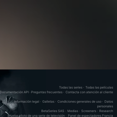
Todas las series
·
Todas las películas
Documentación API
·
Preguntas frecuentes
·
Contacta con atención al cliente
Información legal
·
Galletas
·
Condiciones generales de uso
·
Datos
personales
BetaSeries SAS
·
Medias
·
Screeners
·
Research
Prueba piloto de una serie de televisión
·
Panel de espectadores Francia