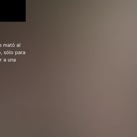
e mató al
, sólo para
r a una