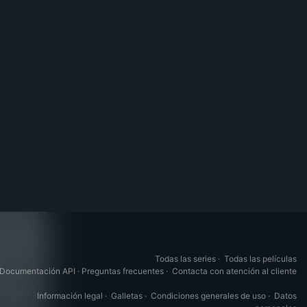
Todas las series
·
Todas las películas
Documentación API
·
Preguntas frecuentes
·
Contacta con atención al cliente
Información legal
·
Galletas
·
Condiciones generales de uso
·
Datos