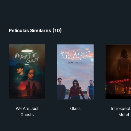
Películas Similares (10)
We Are Just Ghosts
Glass
Int
We Are Just
Glass
Introspec
Ghosts
Motel