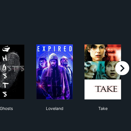
right
Ghosts
Loveland
Take
Ghosts
Loveland
Take