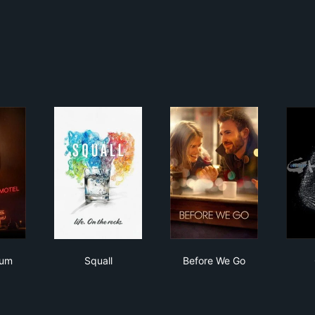
rospectum Motel
Squall
Before We Go
tum
Squall
Before We Go