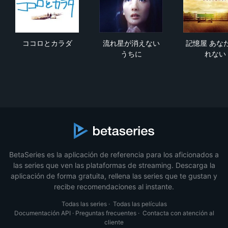
ココロとカラダ
流れ星が消えないうちに
記憶
ココロとカラダ
流れ星が消えない
記憶屋 あな
うちに
れない
BetaSeries es la aplicación de referencia para los aficionados a
las series que ven las plataformas de streaming. Descarga la
aplicación de forma gratuita, rellena las series que te gustan y
recibe recomendaciones al instante.
Todas las series
·
Todas las películas
Documentación API
·
Preguntas frecuentes
·
Contacta con atención al
cliente