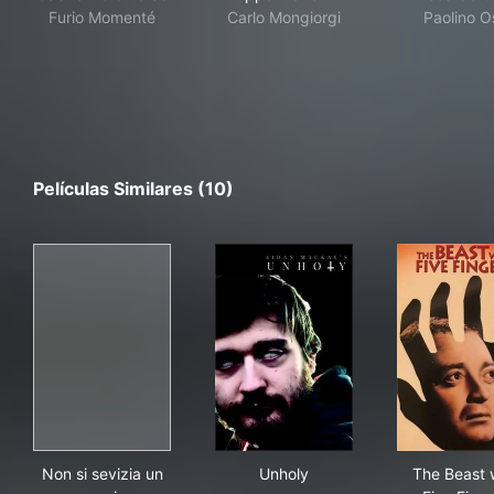
Furio Momenté
Carlo Mongiorgi
Paolino O
Películas Similares (10)
Non si sevizia un paperino
Unholy
The
Non si sevizia un
Unholy
The Beast 