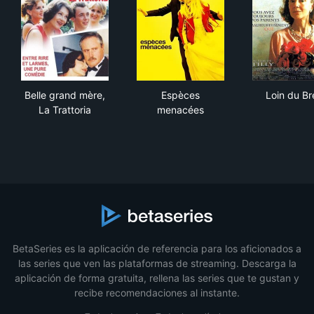
Belle grand mère, La Trattoria
Espèces menacées
Loin
Belle grand mère,
Espèces
Loin du Bré
La Trattoria
menacées
BetaSeries es la aplicación de referencia para los aficionados a
las series que ven las plataformas de streaming. Descarga la
aplicación de forma gratuita, rellena las series que te gustan y
recibe recomendaciones al instante.