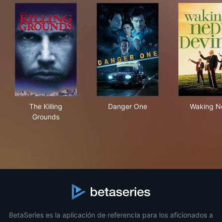
The Killing Grounds
Danger One
Wak
The Killing
Danger One
Waking N
Grounds
BetaSeries es la aplicación de referencia para los aficionados a