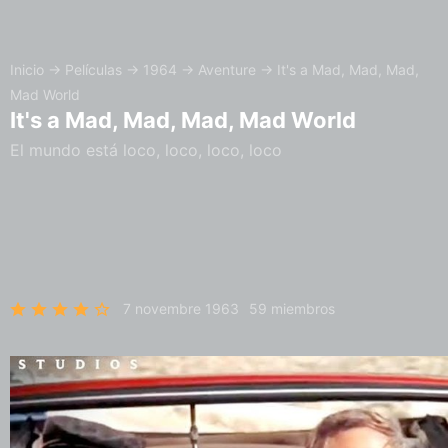
Inicio
→
Películas
→
1964
→
Aventure
→
It's a Mad, Mad, Mad,
Mad World
It's a Mad, Mad, Mad, Mad World
El mundo está loco, loco, loco, loco
7 novembre 1963
59 miembros