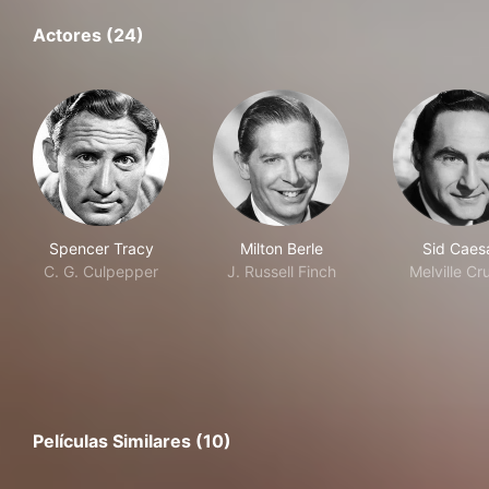
Actores (24)
Spencer Tracy
Milton Berle
Sid Caes
C. G. Culpepper
J. Russell Finch
Melville C
Películas Similares (10)