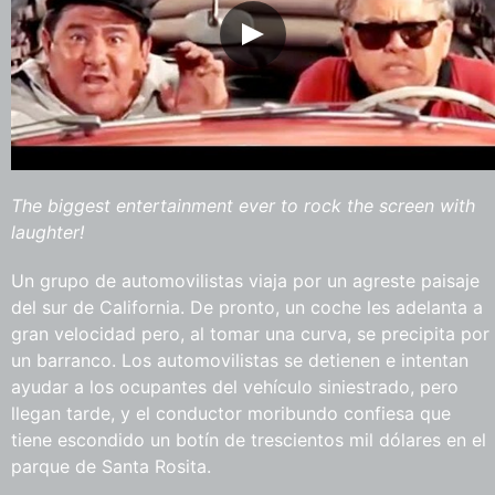
The biggest entertainment ever to rock the screen with
laughter!
Un grupo de automovilistas viaja por un agreste paisaje
del sur de California. De pronto, un coche les adelanta a
gran velocidad pero, al tomar una curva, se precipita por
un barranco. Los automovilistas se detienen e intentan
ayudar a los ocupantes del vehículo siniestrado, pero
llegan tarde, y el conductor moribundo confiesa que
tiene escondido un botín de trescientos mil dólares en el
parque de Santa Rosita.