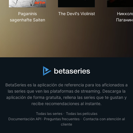
Paganinis sagenhafte Saiten
The Devil's Violinist
Ник
Paganinis
The Devil's Violinist
Никкол
sagenhafte Saiten
Паганин
BetaSeries es la aplicación de referencia para los aficionados a
las series que ven las plataformas de streaming. Descarga la
aplicación de forma gratuita, rellena las series que te gustan y
recibe recomendaciones al instante.
Todas las series
·
Todas las películas
Documentación API
·
Preguntas frecuentes
·
Contacta con atención al
cliente