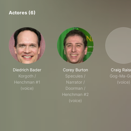
Actores (6)
Diedrich Bader
Corey Burton
Craig Rais
Korgoth /
Specules /
Gog-Ma-G
Henchman #1
Narrator /
(voice)
(voice)
Doorman /
Henchman #2
(voice)