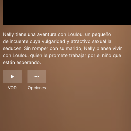
Nelly tiene una aventura con Loulou, un pequeño
delincuente cuya vulgaridad y atractivo sexual la
seducen. Sin romper con su marido, Nelly planea vivir
con Loulou, quien le promete trabajar por el niño que
están esperando.
VOD
Opciones