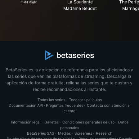
মায়ার জঞ্জাল
La Souriante
The Perfe
Madame Beudet
Marriag
BetaSeries es la aplicación de referencia para los aficionados a
las series que ven las plataformas de streaming. Descarga la
aplicación de forma gratuita, rellena las series que te gustan y
recibe recomendaciones al instante.
Todas las series
·
Todas las películas
Documentación API
·
Preguntas frecuentes
·
Contacta con atención al
cliente
Información legal
·
Galletas
·
Condiciones generales de uso
·
Datos
personales
BetaSeries SAS
·
Medias
·
Screeners
·
Research
Prueba piloto de una serie de televisión
·
Panel de espectadores Francia