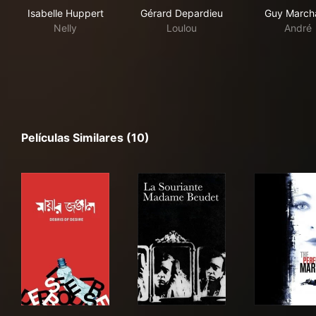
Isabelle Huppert
Gérard Depardieu
Guy March
Nelly
Loulou
André
Películas Similares (10)
মায়ার জঞ্জাল
La Souriante Madame Beude
The