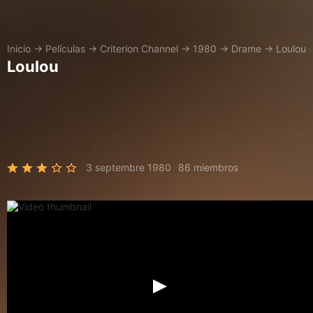
Inicio
→
Películas
→
Criterion Channel
→
1980
→
Drame
→
Loulou
Loulou
3 septembre 1980
86 miembros