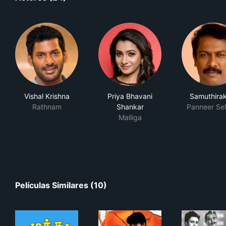
Vishal Krishna
Priya Bhavani
Samuthirak
Rathnam
Shankar
Panneer Se
Malliga
Películas Similares (10)