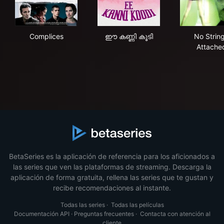
Complices
ഈ കണ്ണി കൂടി
No 
Complices
ഈ കണ്ണി കൂടി
No Strin
Attache
BetaSeries es la aplicación de referencia para los aficionados a
las series que ven las plataformas de streaming. Descarga la
aplicación de forma gratuita, rellena las series que te gustan y
recibe recomendaciones al instante.
Todas las series
·
Todas las películas
Documentación API
·
Preguntas frecuentes
·
Contacta con atención al
cliente