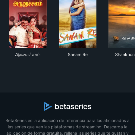
அருணாச்சலம்
Sanam Re
Sha
அருணாச்சலம்
Sanam Re
Shankhon
BetaSeries es la aplicación de referencia para los aficionados a
las series que ven las plataformas de streaming. Descarga la
aplicación de forma gratuita, rellena las series que te gustan y