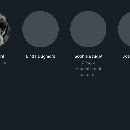
nti
Linda Dugmore
Sophie Baudet
Joël
one
Cléo, la
propriétaire du
cabaret