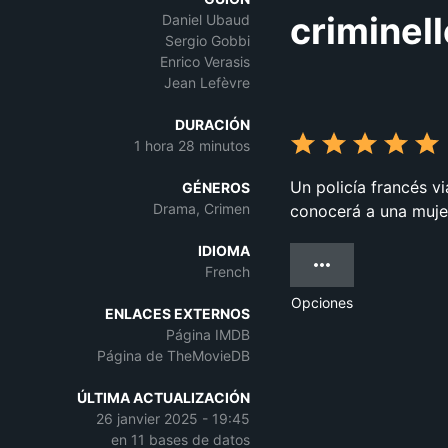
criminell
Daniel Ubaud
Sergio Gobbi
Enrico Verasis
Jean Lefèvre
DURACIÓN
1 hora 28 minutos
Un policía francés v
GÉNEROS
Drama, Crimen
conocerá a una mujer
IDIOMA
French
Opciones
ENLACES EXTERNOS
Página IMDB
Página de TheMovieDB
ÚLTIMA ACTUALIZACIÓN
26 janvier 2025 - 19:45
en 11 bases de datos