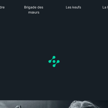
e à vendre
Brigade des mœurs
Les keufs
dre
Brigade des
Les keufs
La 
mœurs