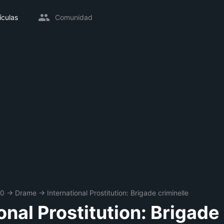
ículas
Comunidad
80
→
Drame
→
International Prostitution: Brigade criminelle
onal Prostitution: Brigade