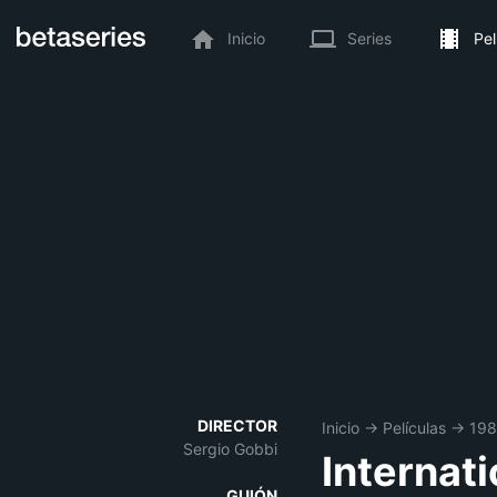
Inicio
Series
Pel
DIRECTOR
Inicio
→
Películas
→
19
Sergio Gobbi
Internati
GUIÓN