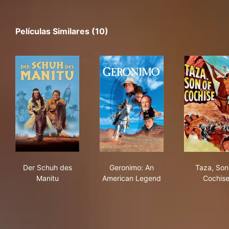
Películas Similares (10)
Der Schuh des Manitu
Geronimo: An American Lege
Taz
Der Schuh des
Geronimo: An
Taza, Son
Manitu
American Legend
Cochis