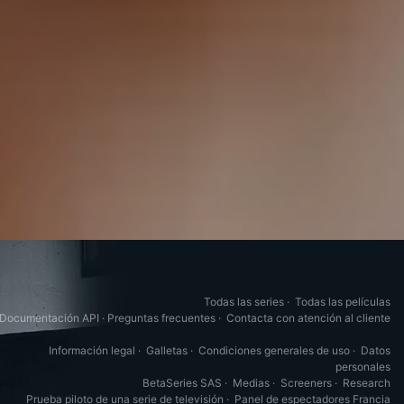
Todas las series
·
Todas las películas
Documentación API
·
Preguntas frecuentes
·
Contacta con atención al cliente
Información legal
·
Galletas
·
Condiciones generales de uso
·
Datos
personales
BetaSeries SAS
·
Medias
·
Screeners
·
Research
Prueba piloto de una serie de televisión
·
Panel de espectadores Francia