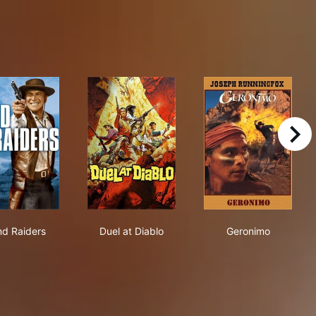
right
Land Raiders
Duel at Diablo
Geronimo
d Raiders
Duel at Diablo
Geronimo