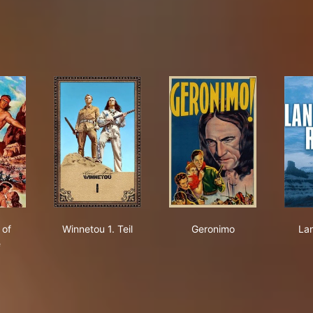
nd
a, Son of Cochise
Winnetou 1. Teil
Geronimo
 of
Winnetou 1. Teil
Geronimo
Lan
e