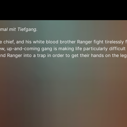
mal mit Tiefgang.
 chief, and his white blood brother Ranger fight tirelessly 
ew, up-and-coming gang is making life particularly difficult
nd Ranger into a trap in order to get their hands on the le