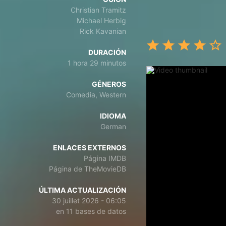
Christian Tramitz
Michael Herbig
Rick Kavanian
DURACIÓN
1 hora 29 minutos
GÉNEROS
Comedia, Western
IDIOMA
German
ENLACES EXTERNOS
Página IMDB
Página de TheMovieDB
ÚLTIMA ACTUALIZACIÓN
30 juillet 2026 - 06:05
en 11 bases de datos