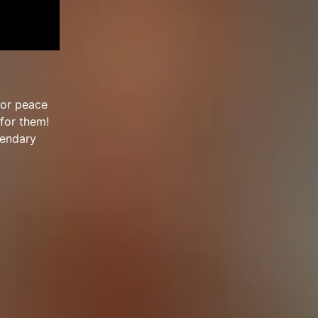
for peace
 for them!
gendary