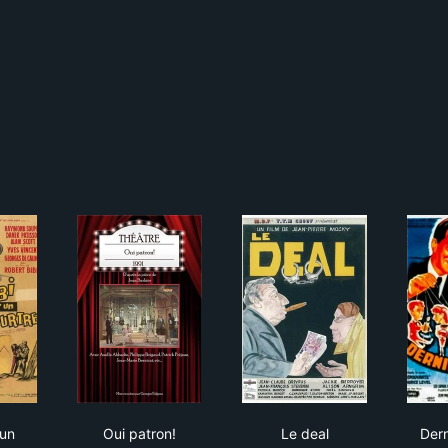
i pour un meurtre
Oui patron!
Le deal
 un
Oui patron!
Le deal
Dern