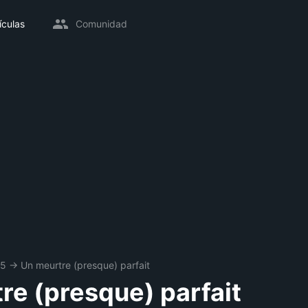
ículas
Comunidad
25
→
Un meurtre (presque) parfait
re (presque) parfait