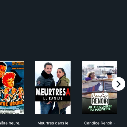
right
Dernière heure, édition spéciale
Meurtres dans le Cantal
Candice Renoir 
ière heure,
Meurtres dans le
Candice Renoir -