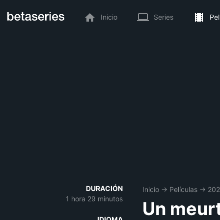
Inicio
Series
Pel
DURACIÓN
Inicio
→
Películas
→
20
1 hora 29 minutos
Un meurt
IDIOMA