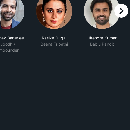
right
hek Banerjee
Rasika Dugal
Jitendra Kumar
ubodh /
Beena Tripathi
Bablu Pandit
mpounder