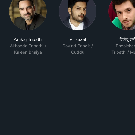
Pankaj Tripathi
Ali Fazal
दिव्येंदु शर्म
Akhanda Tripathi /
Govind Pandit /
Phoolcha
Kaleen Bhaiya
Guddu
Tripathi / 