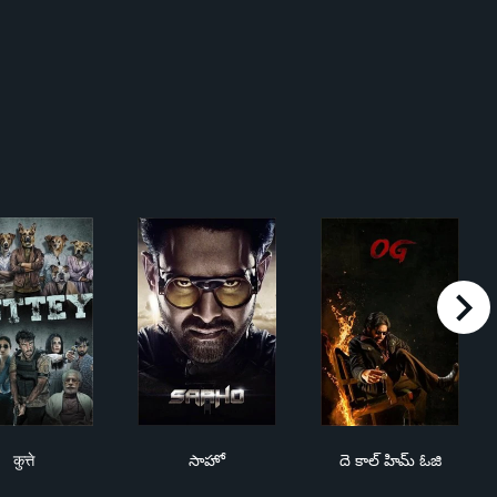
right
कुत्ते
సాహో
దె కాల్ హిమ్ ఓజి
कुत्ते
సాహో
దె కాల్ హిమ్ ఓజి