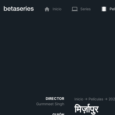
Inicio
Series
Pel
DIRECTOR
Inicio
→
Películas
→
20
Gurmmeet Singh
मिर्ज़ापुर
GUIÓN