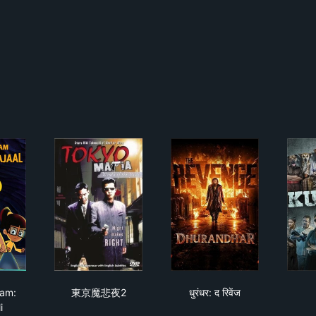
tle Singham: Mahabali
東京魔悲夜2
धुरंधर: द रिवेंज
ham:
東京魔悲夜2
धुरंधर: द रिवेंज
i