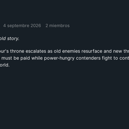
4 septembre 2026
2 miembros
ld story.
pur's throne escalates as old enemies resurface and new th
 must be paid while power-hungry contenders fight to cont
orld.