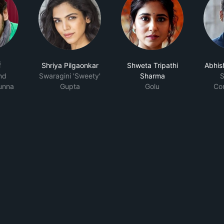
ा
Shriya Pilgaonkar
Shweta Tripathi
Abhis
nd
Swaragini 'Sweety'
Sharma
S
Munna
Gupta
Golu
Co