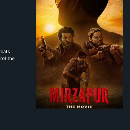
reats
rol the