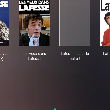
 !
esse: Pourvu que ça dure ! Ça recommence...
Les yeux dans Lafesse
Lafesse : La belle pair
urvu
Les yeux dans
Lafesse : La belle
Lafe
! Ça…
Lafesse
paire !