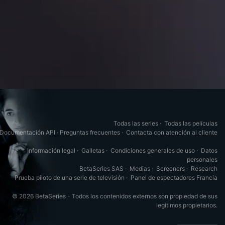
Todas las series
·
Todas las películas
Documentación API
·
Preguntas frecuentes
·
Contacta con atención al cliente
Información legal
·
Galletas
·
Condiciones generales de uso
·
Datos
personales
BetaSeries SAS
·
Medias
·
Screeners
·
Research
Prueba piloto de una serie de televisión
·
Panel de espectadores Francia
© 2026 BetaSeries - Todos los contenidos externos son propiedad de sus
legítimos propietarios.